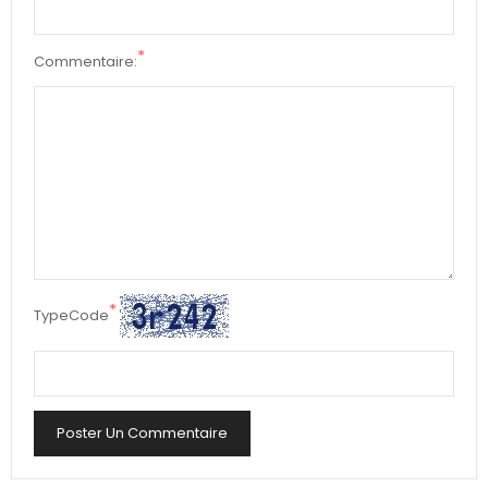
*
Commentaire:
*
TypeCode
Poster Un Commentaire